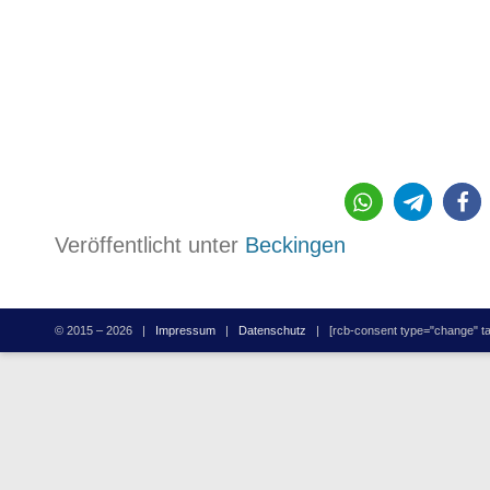
Veröffentlicht unter
Beckingen
© 2015 – 2026 |
Impressum
|
Datenschutz
| [rcb-consent type="change" tag