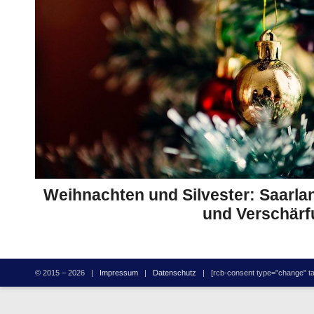
Weihnachten und Silvester: Saarla
und Verschär
© 2015 – 2026 |
Impressum
|
Datenschutz
| [rcb-consent type="change" tag