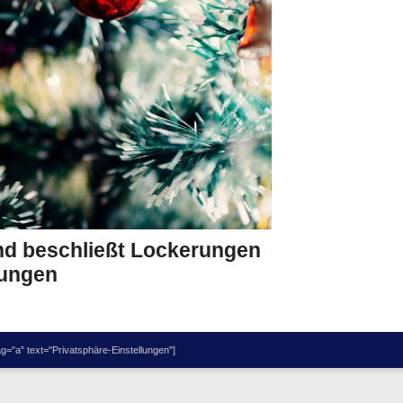
nd beschließt Lockerungen
fungen
="a" text="Privatsphäre-Einstellungen"]