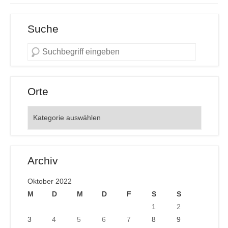
Suche
Orte
Orte
Archiv
Oktober 2022
M
D
M
D
F
S
S
1
2
3
4
5
6
7
8
9