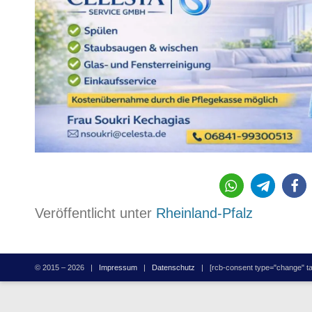
1686
Veröffentlicht unter
Rheinland-Pfalz
© 2015 – 2026 |
Impressum
|
Datenschutz
| [rcb-consent type="change" tag