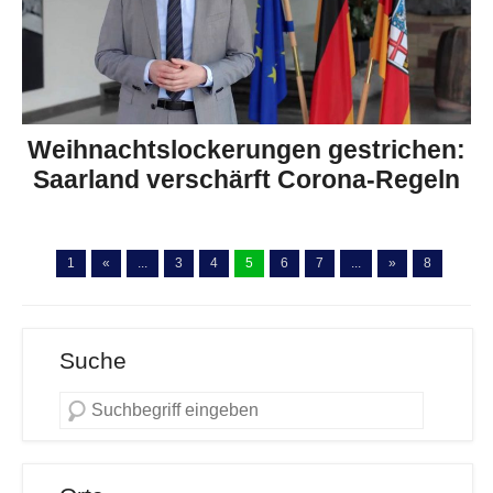
Weihnachtslockerungen gestrichen:
Saarland verschärft Corona-Regeln
1
«
...
3
4
5
6
7
...
»
8
Suche