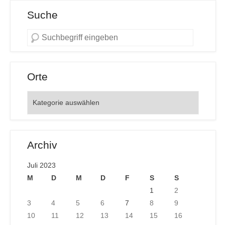
Suche
Orte
Orte
Archiv
Juli 2023
M
D
M
D
F
S
S
1
2
3
4
5
6
7
8
9
10
11
12
13
14
15
16