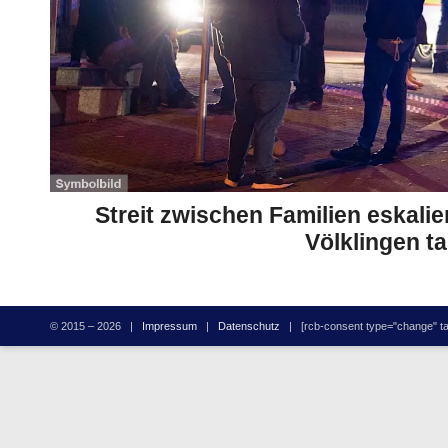
Streit zwischen Familien eskalie
Völklingen t
© 2015 – 2026 |
Impressum
|
Datenschutz
| [rcb-consent type="change" tag