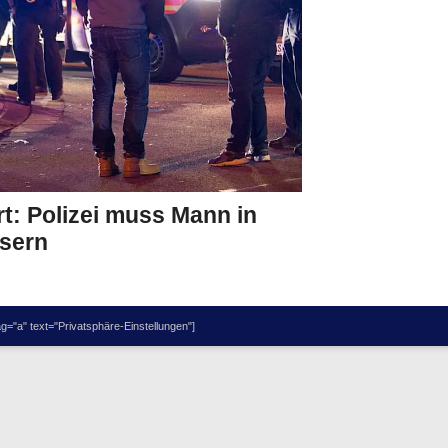
rt: Polizei muss Mann in
asern
="a" text="Privatsphäre-Einstellungen"]