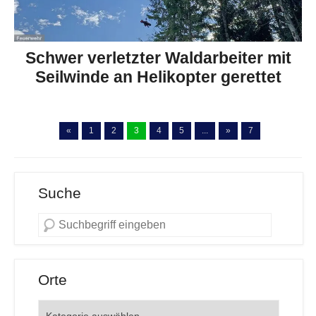
Schwer verletzter Waldarbeiter mit
Seilwinde an Helikopter gerettet
«
1
2
3
4
5
...
»
7
Suche
Orte
Orte