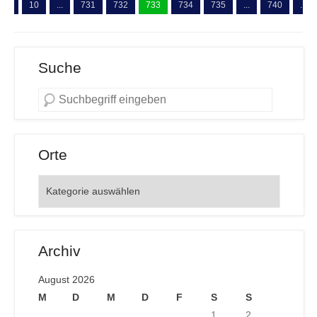
...
10
...
731
732
733
734
735
...
740
...
Suche
Orte
Orte
Archiv
August 2026
M
D
M
D
F
S
S
1
2