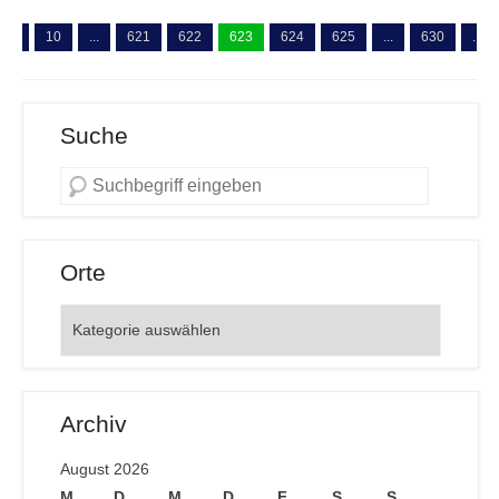
...
10
...
621
622
623
624
625
...
630
...
Suche
Orte
Orte
Archiv
August 2026
M
D
M
D
F
S
S