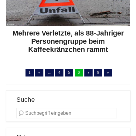
Mehrere Verletzte, als 88-Jähriger
Personengruppe beim
Kaffeekränzchen rammt
1
«
...
4
5
6
7
8
»
Suche