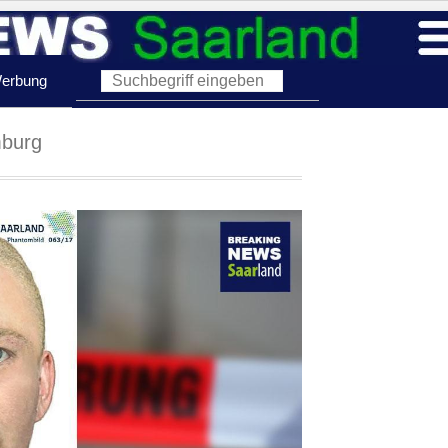
erbung
burg