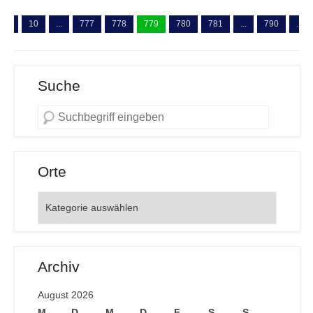
...
10
...
777
778
779
780
781
...
790
...
Suche
Orte
Orte
Archiv
August 2026
M
D
M
D
F
S
S